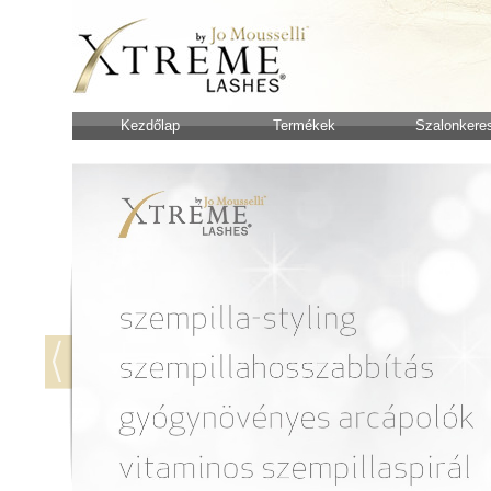
Kezdőlap
Termékek
Szalonkere