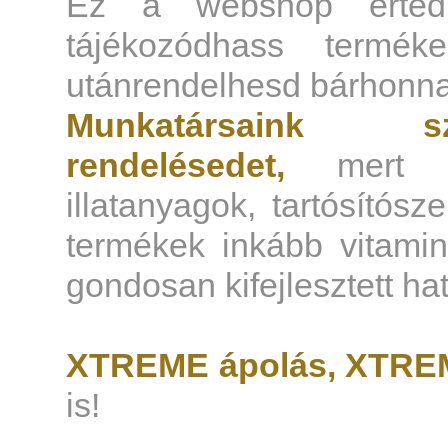
Ez a webshop érted 
tájékozódhass termék
utánrendelhesd bárhonn
Munkatársaink sz
rendelésedet,
mert tu
illatanyagok, tartósítós
termékek inkább vitami
gondosan kifejlesztett h
XTREME ápolás, XTREM
is!