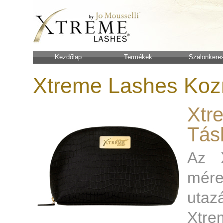
Kezdőlap
Termékek
Szalonkere
Xtreme Lashes Koz
Xtr
Tás
Az X
mére
utaz
Xtr