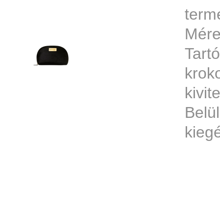
term
Mére
Tartó
krok
kivit
Bel
kiegé