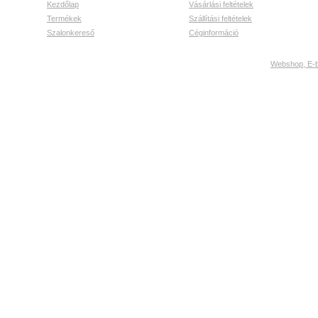
Kezdőlap
Vásárlási feltételek
Termékek
Szállítási feltételek
Szalonkereső
Céginformáció
Webshop, E-bo